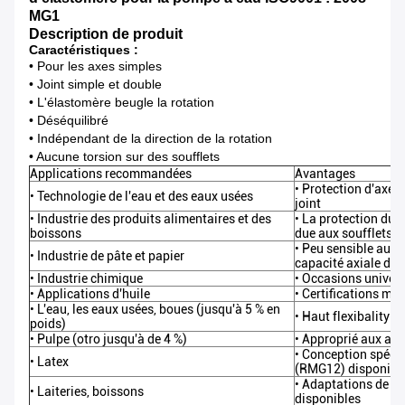
MG1
Description de produit
Caractéristiques :
• Pour les axes simples
• Joint simple et double
• L'élastomère beugle la rotation
• Déséquilibré
• Indépendant de la direction de la rotation
• Aucune torsion sur des soufflets
Applications recommandées
Avantages
• Protection d'axe 
• Technologie de l'eau et des eaux usées
joint
• Industrie des produits alimentaires et des
• La protection du v
boissons
due aux soufflets 
• Peu sensible aux 
• Industrie de pâte et papier
capacité axiale d
• Industrie chimique
• Occasions univers
• Applications d'huile
• Certifications ma
• L'eau, les eaux usées, boues (jusqu'à 5 % en
• Haut flexibality d
poids)
• Pulpe (otro jusqu'à de 4 %)
• Approprié aux app
• Conception spéci
• Latex
(RMG12) disponibl
• Adaptations de d
• Laiteries, boissons
disponibles