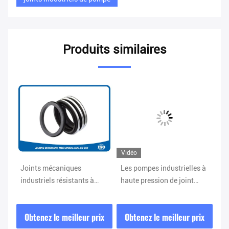
Produits similaires
Vidéo
Joints mécaniques
Les pompes industrielles à
Ut
industriels résistants à
haute pression de joint
in
l'usure pour les pompes à
mécanique emploient FDA
d'
rt
eau d'égout chimiques/
diplôméees
mé
ix
Obtenez le meilleur prix
Obtenez le meilleur prix
O
co