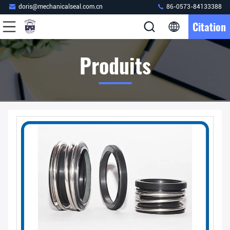
doris@mechanicalseal.com.cn
86-0573-84133388
Citation
Produits