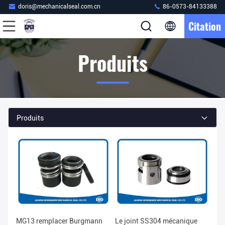
doris@mechanicalseal.com.cn
86-0573-84133388
Citation
Produits
Produits
MG13 remplacer Burgmann
Le joint SS304 mécanique