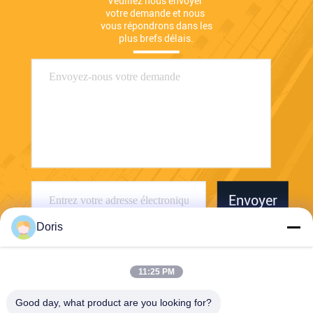
Veuillez nous envoyer 
votre demande et nous 
vous répondrons dans les 
plus brefs délais.
Envoyer
Doris
11:25 PM
Good day, what product are you looking for?
Jiaxing Burgmann Mechanical Seal Co., Ltd.