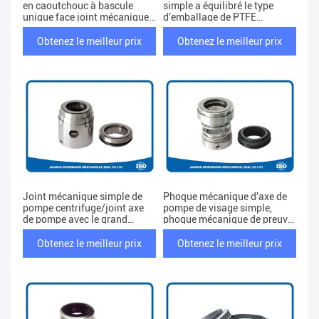
en caoutchouc à bascule
simple a équilibré le type
unique face joint mécanique
d'emballage de PTFE
fabriqué par Jiaxing
OEM/ODM disponible
Burgmann
Obtenez le meilleur prix
Obtenez le meilleur prix
Joint mécanique simple de
Phoque mécanique d'axe de
pompe centrifuge/joint axe
pompe de visage simple,
de pompe avec le grand
phoque mécanique de preuve
ressort
de fuite de pompe à eau
d'égout
Obtenez le meilleur prix
Obtenez le meilleur prix