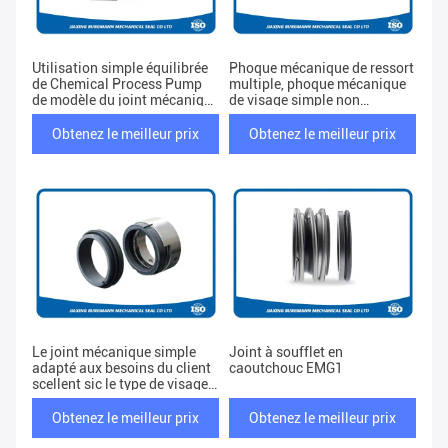
Utilisation simple équilibrée
Phoque mécanique de ressort
de Chemical Process Pump
multiple, phoque mécanique
de modèle du joint mécanique
de visage simple non
119B de norme
équilibré de norme
Obtenez le meilleur prix
Obtenez le meilleur prix
Le joint mécanique simple
Joint à soufflet en
adapté aux besoins du client
caoutchouc EMG1
scellent sic le type de visage
pour la pompe de
Obtenez le meilleur prix
Obtenez le meilleur prix