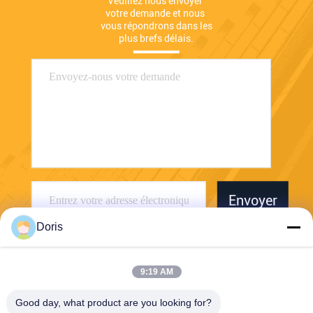
Veuillez nous envoyer 
votre demande et nous 
vous répondrons dans les 
plus brefs délais.
Envoyer
Doris
9:19 AM
Good day, what product are you looking for?
Jiaxing Burgmann Mechanical Seal Co., Ltd.