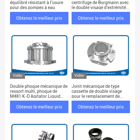
équilibré résistant à l'usure
centrifuge de Burgmann avec
pour des pompes à eau
le double visage d'extrémité
et le petit ressort
Obtenez le meilleur prix
Obtenez le meilleur prix
Vidéo
Vidéo
Double phoque mécanique de
Joint mécanique de type
ressort multi, phoque de
cassette de double visage
M481 K-D Agitator Liquid
pour le remplacement de
Lubricated
Burgmann Cartex DN
Obtenez le meilleur prix
Obtenez le meilleur prix