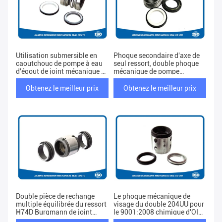
Utilisation submersible en
Phoque secondaire d'axe de
caoutchouc de pompe à eau
seul ressort, double phoque
d'égout de joint mécanique de
mécanique de pompe
double de soufflet
chimique
Obtenez le meilleur prix
Obtenez le meilleur prix
Double pièce de rechange
Le phoque mécanique de
multiple équilibrée du ressort
visage du double 204UU pour
H74D Burgmann de joint
le 9001:2008 chimique d'OIN
mécanique
de pompe a approuvé