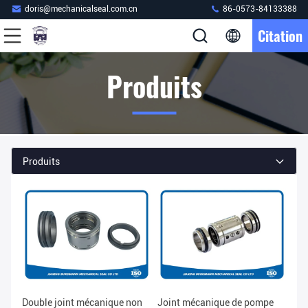
doris@mechanicalseal.com.cn
86-0573-84133388
Citation
Produits
Produits
Double joint mécanique non
Joint mécanique de pompe