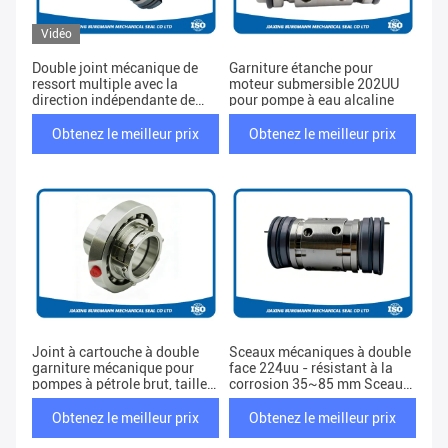
Vidéo
Double joint mécanique de
Garniture étanche pour
ressort multiple avec la
moteur submersible 202UU
direction indépendante de
pour pompe à eau alcaline
rotation
Obtenez le meilleur prix
Obtenez le meilleur prix
Joint à cartouche à double
Sceaux mécaniques à double
garniture mécanique pour
face 224uu - résistant à la
pompes à pétrole brut, tailles
corrosion 35~85 mm Sceaux
25~120mm et pression
d'arbre pour pompes à vitesse
jusqu'à 4MPa
de 3000 r/min
Obtenez le meilleur prix
Obtenez le meilleur prix