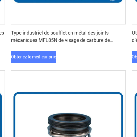
Obtenez le meilleur prix
es
Type industriel de soufflet en métal des joints
Ut
mécaniques MFL85N de visage de carbure de
d'
tungstène
Obtenez le meilleur prix
Ob