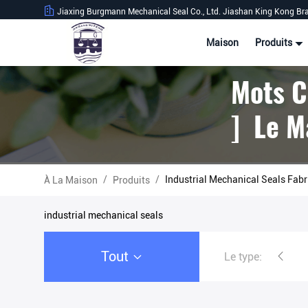
Jiaxing Burgmann Mechanical Seal Co., Ltd. Jiashan King Kong Br
Maison
Produits
Mots C
] Le M
/
/
Industrial Mechanical Seals Fabr
À La Maison
Produits
industrial mechanical seals
Tout
Le type:
joints mécaniques industriel