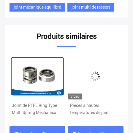
joint mécanique équilibré
joint multi de ressort
Produits similaires
Vidéo
Joint de PTFE Ring Type
Pièces à hautes
Ty
Multi Spring Mechanical
températures de joint
de
ion
pour les températures
mécanique, joint
pa
ambiantes extrêmes
mécanique de ressort
de