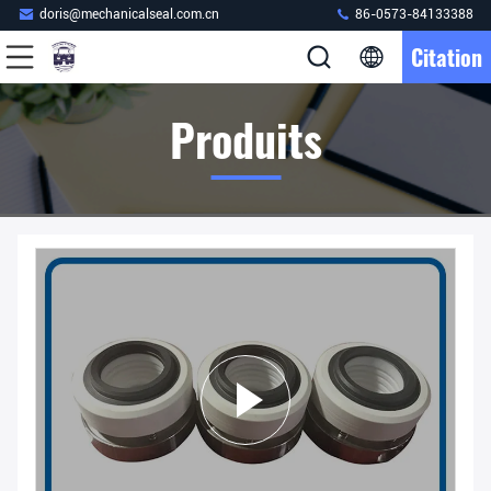
doris@mechanicalseal.com.cn
86-0573-84133388
Citation
Produits