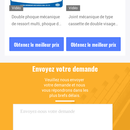
Vidéo
Vidéo
pe
Double phoque mécanique
Joint mécanique de type
Ut
de ressort multi, phoque de
cassette de double visage
ca
M481 K-D Agitator Liquid
pour le remplacement de
ea
Lubricated
Burgmann Cartex DN
mé
ix
Obtenez le meilleur prix
Obtenez le meilleur prix
O
so
Envoyez votre demande
Veuillez nous envoyer 
votre demande et nous 
vous répondrons dans les 
plus brefs délais.