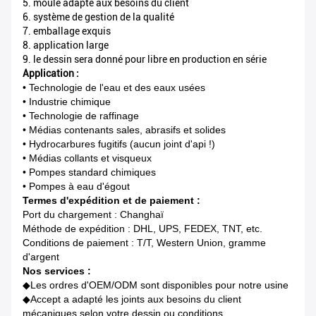
5. moule adapté aux besoins du client
6. système de gestion de la qualité
7. emballage exquis
8. application large
9. le dessin sera donné pour libre en production en série
Application :
• Technologie de l'eau et des eaux usées
• Industrie chimique
• Technologie de raffinage
• Médias contenants sales, abrasifs et solides
• Hydrocarbures fugitifs (aucun joint d'api !)
• Médias collants et visqueux
• Pompes standard chimiques
• Pompes à eau d'égout
Termes d'expédition et de paiement :
Port du chargement : Changhaï
Méthode de expédition : DHL, UPS, FEDEX, TNT, etc.
Conditions de paiement : T/T, Western Union, gramme
d'argent
Nos services :
◆
Les ordres d'OEM/ODM sont disponibles pour notre usine
◆Accept a adapté les joints aux besoins du client
mécaniques selon votre dessin ou conditions