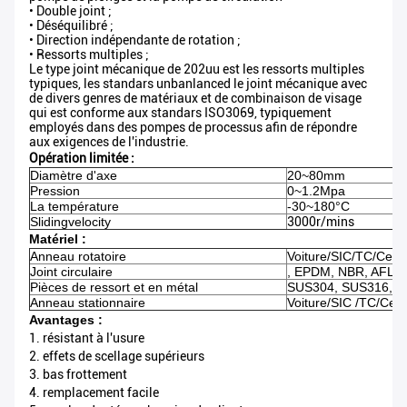
• Double joint ;
• Déséquilibré ;
• Direction indépendante de rotation ;
• Ressorts multiples ;
Le type joint mécanique de 202uu est les ressorts multiples
typiques, les standars unbanlanced le joint mécanique avec
de divers genres de matériaux et de combinaison de visage
qui est conforme aux standars ISO3069, typiquement
employés dans des pompes de processus afin de répondre
aux exigences de l'industrie.
Opération limitée :
Diamètre d'axe
20~80mm
Pression
0~1.2Mpa
La température
-30~180°C
Slidingvelocity
3000r/mins
Matériel :
Anneau rotatoire
Voiture/SIC/TC/Cer
Joint circulaire
, EPDM, NBR, AFLAS
Pièces de ressort et en métal
SUS304, SUS316, tit
Anneau stationnaire
Voiture/SIC /TC/Cer
Avantages :
1. résistant à l'usure
2. effets de scellage supérieurs
3. bas frottement
4. remplacement facile