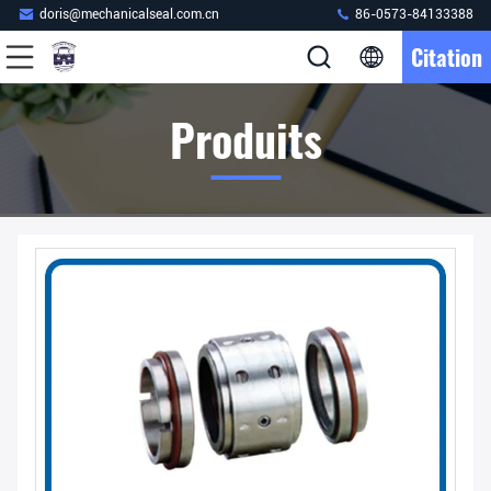
doris@mechanicalseal.com.cn
86-0573-84133388
Citation
Produits