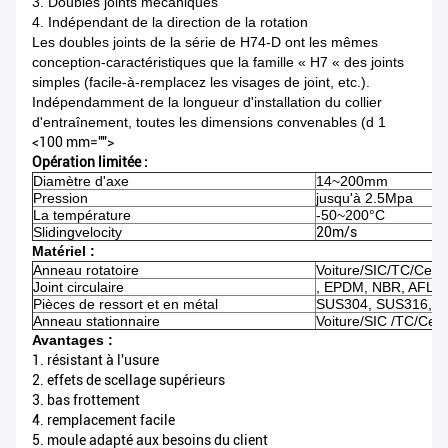
3. Doubles joints mécaniques
4. Indépendant de la direction de la rotation
Les doubles joints de la série de H74-D ont les mêmes
conception-caractéristiques que la famille « H7 « des joints
simples (facile-à-remplacez les visages de joint, etc.).
Indépendamment de la longueur d'installation du collier
d'entraînement, toutes les dimensions convenables (d 1
<100 mm="">
Opération limitée :
Diamètre d'axe
14~200mm
Pression
jusqu'à 2.5Mpa
La température
-50~200°C
Slidingvelocity
20m/s
Matériel :
Anneau rotatoire
Voiture/SIC/TC/Cer
Joint circulaire
, EPDM, NBR, AFLAS
Pièces de ressort et en métal
SUS304, SUS316, tit
Anneau stationnaire
Voiture/SIC /TC/Cer
Avantages :
1. résistant à l'usure
2. effets de scellage supérieurs
3. bas frottement
4. remplacement facile
5. moule adapté aux besoins du client