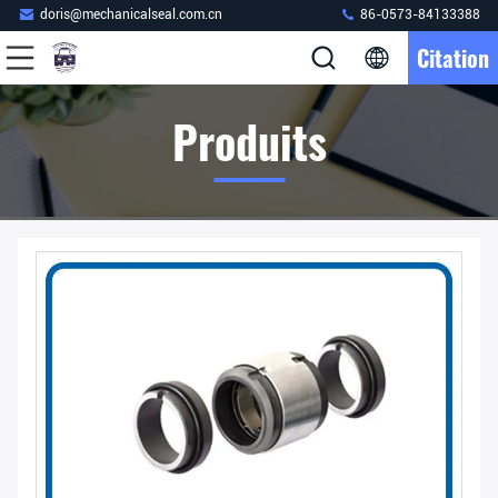
doris@mechanicalseal.com.cn
86-0573-84133388
Citation
Produits