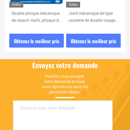
Vidéo
Vidéo
pe
Double phoque mécanique
Joint mécanique de type
Ut
de ressort multi, phoque de
cassette de double visage
ca
M481 K-D Agitator Liquid
pour le remplacement de
ea
Lubricated
Burgmann Cartex DN
mé
ix
Obtenez le meilleur prix
Obtenez le meilleur prix
O
so
Envoyez votre demande
Veuillez nous envoyer 
votre demande et nous 
vous répondrons dans les 
plus brefs délais.